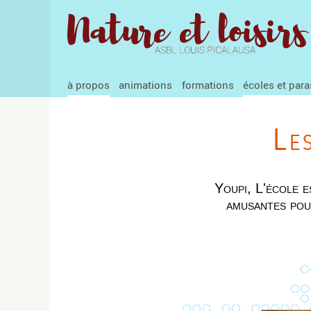
à propos
animations
formations
écoles et para
Le
Youpi, L'école e
amusantes pour